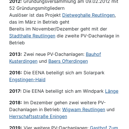
2012:
Gründungsversammlung am 09.02.2012 mit
52 Gründungsmitgliedern
Auslöser ist das Projekt
Dietweghalle Reutlingen
,
das im März in Betrieb geht
Bereits im November/Dezember geht mit der
Stadthalle Reutlingen
die zweite PV-Dachanlage in
Betrieb
2013:
Zwei neue PV-Dachanlagen:
Bauhof
Kusterdingen
und
Baers Ofterdingen
2016:
Die EENA beteiligt sich am Solarpark
Engstingen-Haid
2017:
Die EENA beteiligt sich am Windpark
Länge
2018:
Im Dezember gehen zwei weitere PV-
Dachanlagen in Betrieb:
Wigwam Reutlingen
und
Herrschaftsstraße Eningen
2019:
Vier weitere PV-Dachanlagen:
Gasthof Zum